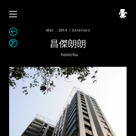
Mar
2014
Exteriors
昌傑朗朗
hsinchu