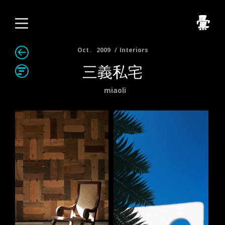
Oct
2009
Interiors
三義私宅
miaoli